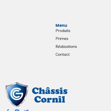
Menu
Produits
IDEAL 4000 Monobloc
Primes
Réalisations
LIRE LA SUITE
Contact
13 mars 2023