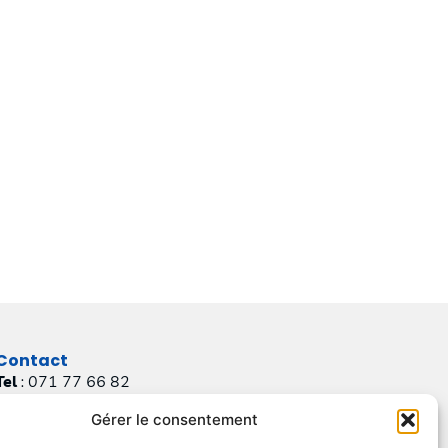
Contact
Tel
: 071 77 66 82
(Planning et service après vente)
Gérer le consentement
Email
: info@chassis-cornil.be