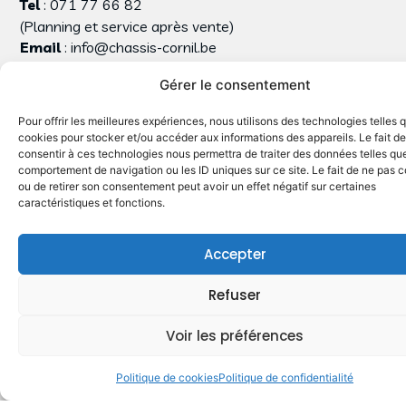
Tel
: 071 77 66 82
(Planning et service après vente)
Email
: info@chassis-cornil.be
Chassis Cornil
Gérer le consentement
51/2 Route de Saussin , 5190 Spy
TVA BE1000.892.025
Pour offrir les meilleures expériences, nous utilisons des technologies telles 
Suivre Chassis Cornil
cookies pour stocker et/ou accéder aux informations des appareils. Le fait de
consentir à ces technologies nous permettra de traiter des données telles que
comportement de navigation ou les ID uniques sur ce site. Le fait de ne pas c
ou de retirer son consentement peut avoir un effet négatif sur certaines
caractéristiques et fonctions.
Accepter
Menu
Refuser
Produits
Voir les préférences
Primes
Réalisations
Politique de cookies
Politique de confidentialité
Contact