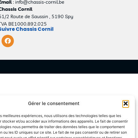
Email
: info@chassis-cornil.be
Chassis Cornil
51/2 Route de Saussin , 5190 Spy
TVA BE1000.892.025
Suivre Chassis Cornil
Gérer le consentement
les meilleures expériences, nous utilisons des technologies telles que les
 stocker et/ou accéder aux informations des appareils. Le fait de consentir
ologies nous permettra de traiter des données telles que le comportement
n ou les ID uniques sur ce site. Le fait de ne pas consentir ou de retirer son
 peut avoir un effet négatif sur certaines caractéristiques et fonctions.