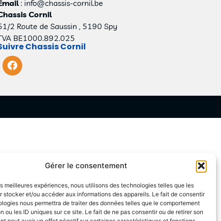
Email
: info@chassis-cornil.be
Chassis Cornil
51/2 Route de Saussin , 5190 Spy
TVA BE1000.892.025
Suivre Chassis Cornil
Gérer le consentement
les meilleures expériences, nous utilisons des technologies telles que les
 stocker et/ou accéder aux informations des appareils. Le fait de consentir
ologies nous permettra de traiter des données telles que le comportement
n ou les ID uniques sur ce site. Le fait de ne pas consentir ou de retirer son
 peut avoir un effet négatif sur certaines caractéristiques et fonctions.